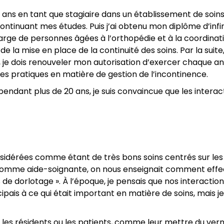
ans en tant que stagiaire dans un établissement de soin
 continuant mes études. Puis j’ai obtenu mon diplôme d’inf
harge de personnes âgées à l’orthopédie et à la coordinati
la mise en place de la continuité des soins. Par la suite,
e, je dois renouveler mon autorisation d’exercer chaque ann
es pratiques en matière de gestion de l’incontinence.
pendant plus de 20 ans, je suis convaincue que les interac
onsidérées comme étant de très bons soins centrés sur les
 comme aide-soignante, on nous enseignait comment effe
ns de dorlotage ». À l’époque, je pensais que nos interacti
cipais à ce qui était important en matière de soins, mais
 les résidents ou les patients, comme leur mettre du verni