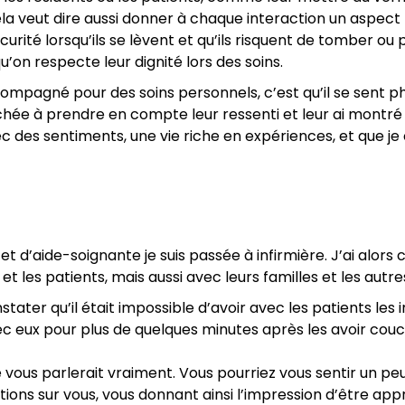
la veut dire aussi donner à chaque interaction un aspect po
urité lorsqu’ils se lèvent et qu’ils risquent de tomber o
’on respecte leur dignité lors des soins.
ccompagné pour des soins personnels, c’est qu’il se sent
tachée à prendre en compte leur ressenti et leur ai montr
des sentiments, une vie riche en expériences, et que je 
 et d’aide-soignante je suis passée à infirmière. J’ai al
t les patients, mais aussi avec leurs familles et les autre
stater qu’il était impossible d’avoir avec les patients les i
ec eux pour plus de quelques minutes après les avoir couch
ous parlerait vraiment. Vous pourriez vous sentir un peu
ions sur vous, vous donnant ainsi l’impression d’être appr