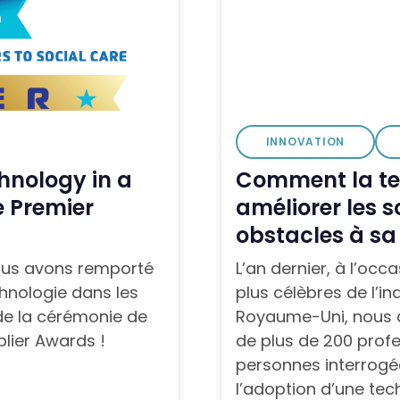
INNOVATION
chnology in a
Comment la te
e Premier
améliorer les s
obstacles à sa
ous avons remporté
L’an dernier, à l’oc
hnologie dans les
plus célèbres de l’in
de la cérémonie de
Royaume-Uni, nous 
plier Awards !
de plus de 200 profe
personnes interrogée
l’adoption d’une tec