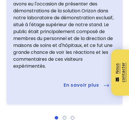
avons eu l'occasion de présenter des
démonstrations de la solution Orizon dans
notre laboratoire de démonstration exclusif,
situé à l'étage supérieur de notre stand. Le
public était principalement composé de
membres du personnel et de la direction de
maisons de soins et d'hôpitaux, et ce fut une
grande chance de voir les réactions et les
commentaires de ces visiteurs
r
expérimentés.
N
o
u
s
c
o
n
t
a
c
t
e